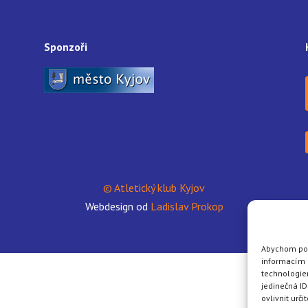
Sponzoři
© Atletický klub Kyjov
Webdesign od
Ladislav Prokop
Abychom posk
informacím o
technologie
jedinečná I
ovlivnit urči