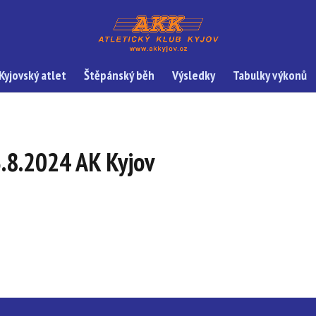
Kyjovský atlet
Štěpánský běh
Výsledky
Tabulky výkonů
.8.2024 AK Kyjov