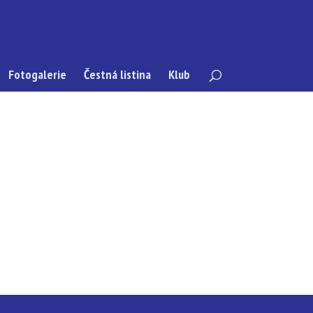
Fotogalerie
Čestná listina
Klub